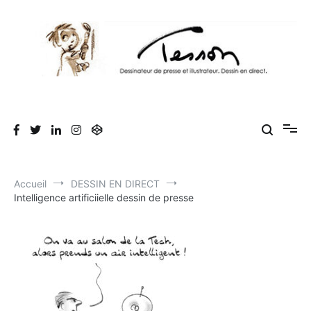
Aller
au
contenu
Tesson, dessinateur de presse, dessin en
Luc Tesson est dessinateur de presse et illustrateur et dessine en
direct lors des séminaires d'entreprise. Illustration et dessin
direct, dessin humoristique, cartoonist.
humoristique.
Accueil
DESSIN EN DIRECT
Intelligence artificiielle dessin de presse