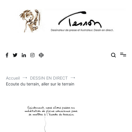
Aller
au
contenu
Tesson, dessinateur de presse, dessin en
Luc Tesson est dessinateur de presse et illustrateur et dessine en
direct lors des séminaires d'entreprise. Illustration et dessin
direct, dessin humoristique, cartoonist.
humoristique.
Accueil
DESSIN EN DIRECT
Ecoute du terrain, aller sur le terrain