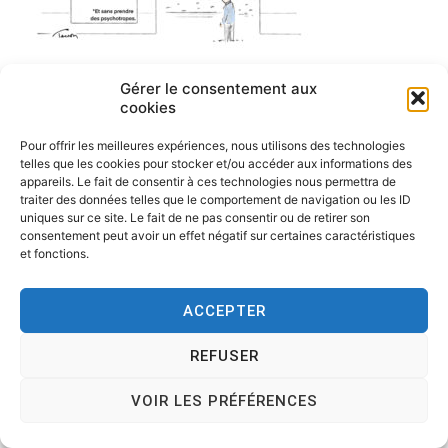
Gérer le consentement aux
cookies
Pour offrir les meilleures expériences, nous utilisons des technologies
telles que les cookies pour stocker et/ou accéder aux informations des
appareils. Le fait de consentir à ces technologies nous permettra de
traiter des données telles que le comportement de navigation ou les ID
uniques sur ce site. Le fait de ne pas consentir ou de retirer son
consentement peut avoir un effet négatif sur certaines caractéristiques
et fonctions.
ACCEPTER
Copyright © 2026
Tesson, dessinateur de presse, dessin en
direct, dessin humoristique, cartoonist.
. All rights reserved.
REFUSER
Theme:
Cenote
by ThemeGrill. Powered by
WordPress
.
VOIR LES PRÉFÉRENCES