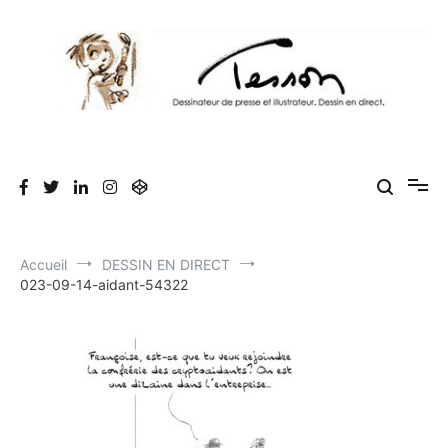
Aller
au
contenu
Tesson, dessinateur de presse, dessin en
Luc Tesson est dessinateur de presse et illustrateur et dessine en
direct lors des séminaires d'entreprise. Illustration et dessin
direct, dessin humoristique, cartoonist.
humoristique.
Accueil
DESSIN EN DIRECT
023-09-14-aidant-54322