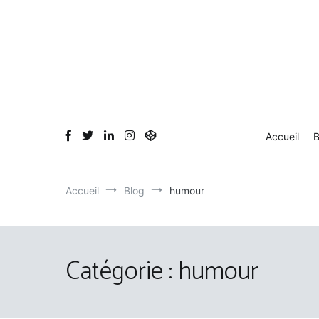
Aller
au
contenu
Accueil
B
Accueil
Blog
humour
Catégorie :
humour