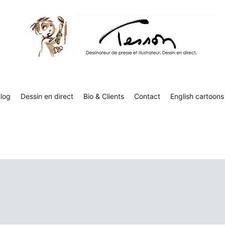
Tesson, dessinateur de presse, dessin en direct
Luc Tesson est dessinateur de presse et illustrateur et dessine 
humor
log
Dessin en direct
Bio & Clients
Contact
English cartoons