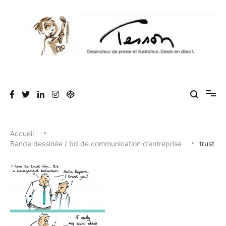
Aller
au
contenu
Tesson, dessinateur de presse, dessin en
Luc Tesson est dessinateur de presse et illustrateur et dessine en
direct lors des séminaires d'entreprise. Illustration et dessin
direct, dessin humoristique, cartoonist.
humoristique.
Accueil
Bande dessinée / bd de communication d’entreprise
trust