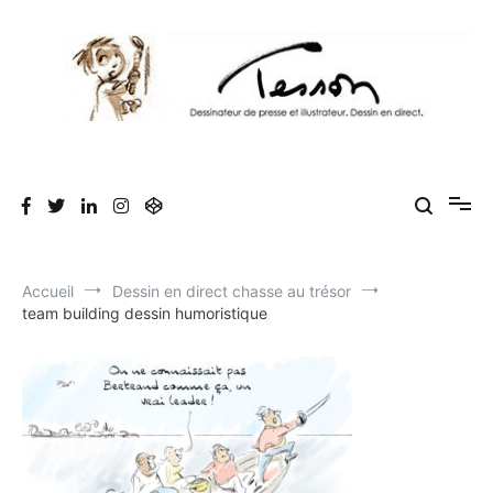
Aller
au
contenu
Tesson, dessinateur de presse, dessin en
Luc Tesson est dessinateur de presse et illustrateur et dessine en
direct lors des séminaires d'entreprise. Illustration et dessin
direct, dessin humoristique, cartoonist.
humoristique.
Accueil
Dessin en direct chasse au trésor
team building dessin humoristique