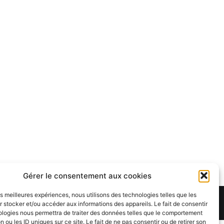
Gérer le consentement aux cookies
les meilleures expériences, nous utilisons des technologies telles que les
Theme:
Cenote
by ThemeGrill. Powered by
WordPress
.
 stocker et/ou accéder aux informations des appareils. Le fait de consentir
ologies nous permettra de traiter des données telles que le comportement
n ou les ID uniques sur ce site. Le fait de ne pas consentir ou de retirer son