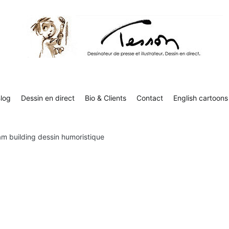
Contact
English cartoons
Boutique
Tesson, dessinateur de presse, dessin en direct
Luc Tesson est dessinateur de presse et illustrateur et dessine 
humor
log
Dessin en direct
Bio & Clients
Contact
English cartoons
m building dessin humoristique