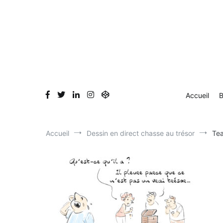
Aller
Accueil
Blog
Dessin en direct
Bio & Clients
au
contenu
Accueil
B
Accueil
Dessin en direct chasse au trésor
Tea