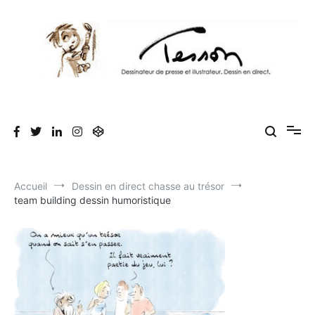
Aller
au
contenu
Tesson, dessinateur de presse, dessin en
Luc Tesson est dessinateur de presse et illustrateur et dessine en
direct lors des séminaires d'entreprise. Illustration et dessin
direct, dessin humoristique, cartoonist.
humoristique.
Accueil
Dessin en direct chasse au trésor
team building dessin humoristique