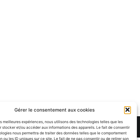
Gérer le consentement aux cookies
les meilleures expériences, nous utilisons des technologies telles que les
Theme:
Cenote
by ThemeGrill. Powered by
WordPress
.
 stocker et/ou accéder aux informations des appareils. Le fait de consentir
ologies nous permettra de traiter des données telles que le comportement
n ou les ID uniques sur ce site. Le fait de ne pas consentir ou de retirer son