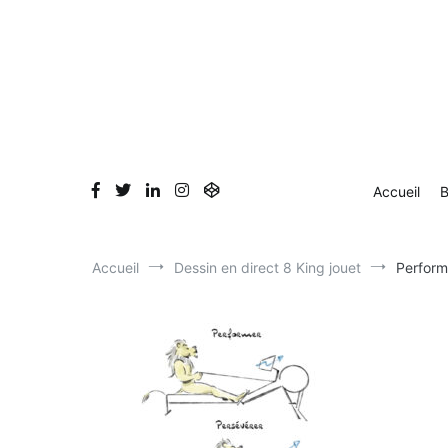
Aller
Accueil
Blog
Dessin en direct
Bio & Clients
au
contenu
Accueil
B
Accueil
Dessin en direct 8 King jouet
Perform