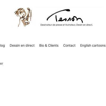
Contact
English cartoons
Boutique
Tesson, dessinateur de presse, dessin en direct
Luc Tesson est dessinateur de presse et illustrateur et dessine 
humor
log
Dessin en direct
Bio & Clients
Contact
English cartoons
er