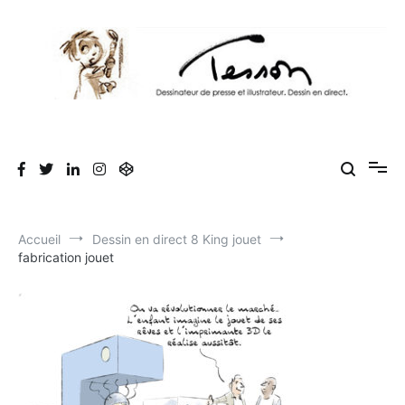
Aller
au
contenu
Tesson, dessinateur de presse, dessin en
Luc Tesson est dessinateur de presse et illustrateur et dessine en
direct lors des séminaires d'entreprise. Illustration et dessin
direct, dessin humoristique, cartoonist.
humoristique.
Accueil
Dessin en direct 8 King jouet
fabrication jouet