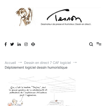
Aller
au
contenu
Tesson, dessinateur de presse, dessin en
Luc Tesson est dessinateur de presse et illustrateur et dessine en
direct lors des séminaires d'entreprise. Illustration et dessin
direct, dessin humoristique, cartoonist.
humoristique.
Accueil
Dessin en direct 7 CAF logiciel
Déploiement logiciel dessin humoristique