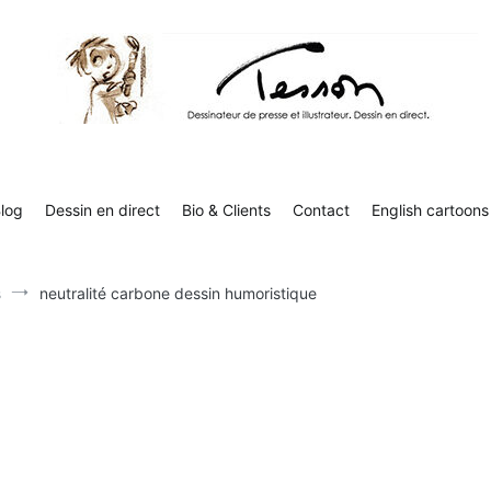
Contact
English cartoons
Boutique
Tesson, dessinateur de presse, dessin en direct
Luc Tesson est dessinateur de presse et illustrateur et dessine 
humor
log
Dessin en direct
Bio & Clients
Contact
English cartoons
s
neutralité carbone dessin humoristique