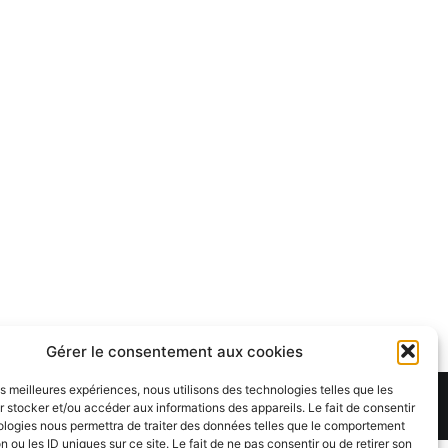
Gérer le consentement aux cookies
les meilleures expériences, nous utilisons des technologies telles que les
Theme:
Cenote
by ThemeGrill. Powered by
WordPress
.
 stocker et/ou accéder aux informations des appareils. Le fait de consentir
ologies nous permettra de traiter des données telles que le comportement
n ou les ID uniques sur ce site. Le fait de ne pas consentir ou de retirer son