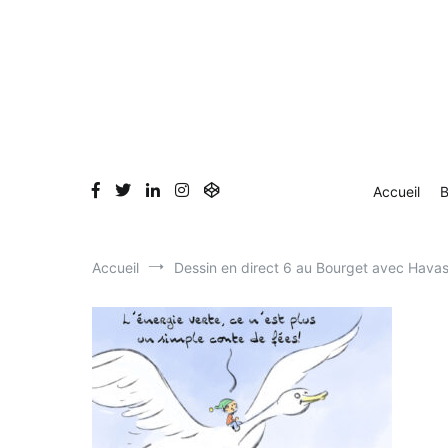
Aller
Accueil
Blog
Dessin en direct
Bio & Clients
au
contenu
Accueil
B
Accueil
Dessin en direct 6 au Bourget avec Hava