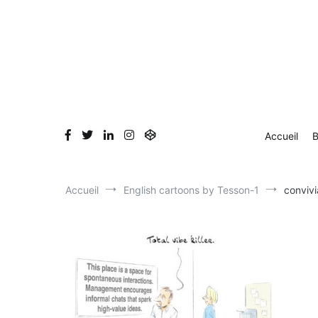
Aller
Accueil
Blog
Dessin en direct
Bio & Clients
au
contenu
Accueil
B
Accueil
English cartoons by Tesson-1
convivi