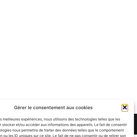
Gérer le consentement aux cookies
les meilleures expériences, nous utilisons des technologies telles que les
Theme:
Cenote
by ThemeGrill. Powered by
WordPress
.
 stocker et/ou accéder aux informations des appareils. Le fait de consentir
ologies nous permettra de traiter des données telles que le comportement
n ou les ID uniques sur ce site. Le fait de ne pas consentir ou de retirer son