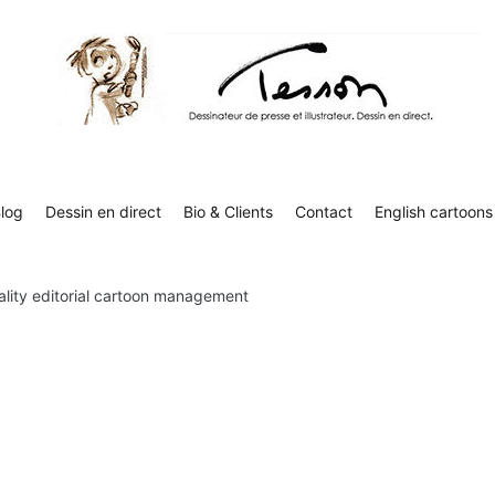
Contact
English cartoons
Boutique
Tesson, dessinateur de presse, dessin en direct
Luc Tesson est dessinateur de presse et illustrateur et dessine 
humor
log
Dessin en direct
Bio & Clients
Contact
English cartoons
ality editorial cartoon management