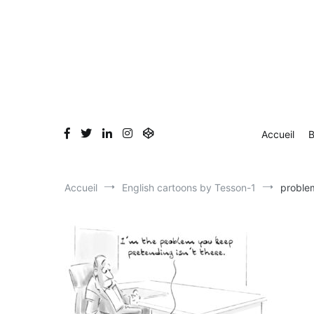
Aller
Accueil
Blog
Dessin en direct
Bio & Clients
au
contenu
Accueil
B
Accueil
English cartoons by Tesson-1
problem