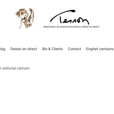
Contact
English cartoons
Boutique
Tesson, dessinateur de presse, dessin en direct
Luc Tesson est dessinateur de presse et illustrateur et dessine 
humor
log
Dessin en direct
Bio & Clients
Contact
English cartoons
 editorial cartoon