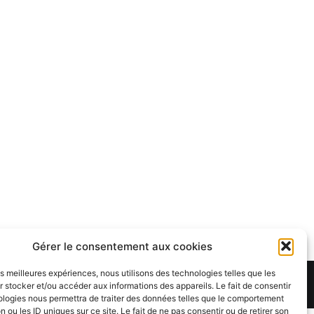
Gérer le consentement aux cookies
les meilleures expériences, nous utilisons des technologies telles que les
Theme:
Cenote
by ThemeGrill. Powered by
WordPress
.
 stocker et/ou accéder aux informations des appareils. Le fait de consentir
ologies nous permettra de traiter des données telles que le comportement
n ou les ID uniques sur ce site. Le fait de ne pas consentir ou de retirer son