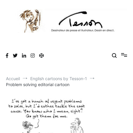
Aller
au
contenu
Tesson, dessinateur de presse, dessin en
Luc Tesson est dessinateur de presse et illustrateur et dessine en
direct lors des séminaires d'entreprise. Illustration et dessin
direct, dessin humoristique, cartoonist.
humoristique.
Accueil
English cartoons by Tesson-1
Problem solving editorial cartoon