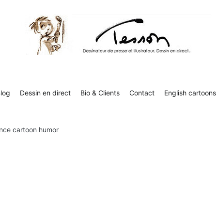
Contact
English cartoons
Boutique
Tesson, dessinateur de presse, dessin en direct
Luc Tesson est dessinateur de presse et illustrateur et dessine 
humor
log
Dessin en direct
Bio & Clients
Contact
English cartoons
ence cartoon humor