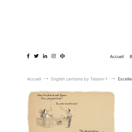
Aller
Accueil
Blog
Dessin en direct
Bio & Clients
au
contenu
Accueil
B
Accueil
English cartoons by Tesson-1
Excell