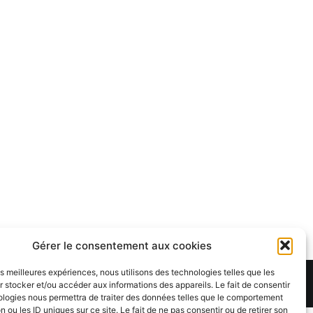
Gérer le consentement aux cookies
les meilleures expériences, nous utilisons des technologies telles que les
Theme:
Cenote
by ThemeGrill. Powered by
WordPress
.
 stocker et/ou accéder aux informations des appareils. Le fait de consentir
ologies nous permettra de traiter des données telles que le comportement
n ou les ID uniques sur ce site. Le fait de ne pas consentir ou de retirer son