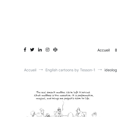
Aller
Accueil
Blog
Dessin en direct
Bio & Clients
au
contenu
Accueil
B
Accueil
English cartoons by Tesson-1
ideolo