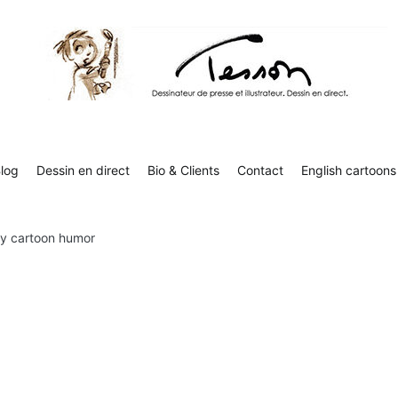
Contact
English cartoons
Boutique
Tesson, dessinateur de presse, dessin en direct
Luc Tesson est dessinateur de presse et illustrateur et dessine 
humor
log
Dessin en direct
Bio & Clients
Contact
English cartoons
gy cartoon humor