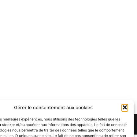
Gérer le consentement aux cookies
les meilleures expériences, nous utilisons des technologies telles que les
Theme:
Cenote
by ThemeGrill. Powered by
WordPress
.
 stocker et/ou accéder aux informations des appareils. Le fait de consentir
ologies nous permettra de traiter des données telles que le comportement
n ou les ID uniques sur ce site. Le fait de ne pas consentir ou de retirer son