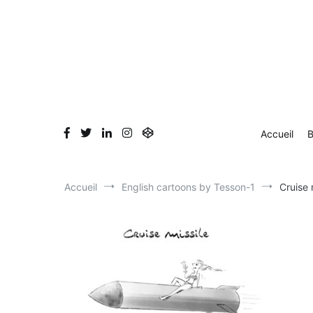
Aller
Accueil
Blog
Dessin en direct
Bio & Clients
au
contenu
Accueil
B
Accueil
English cartoons by Tesson-1
Cruise 