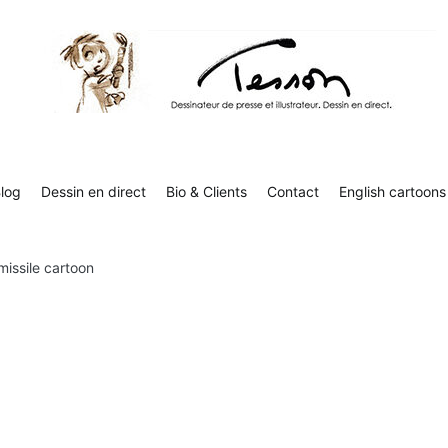
Contact
English cartoons
Boutique
Tesson, dessinateur de presse, dessin en direct
Luc Tesson est dessinateur de presse et illustrateur et dessine 
humor
log
Dessin en direct
Bio & Clients
Contact
English cartoons
missile cartoon