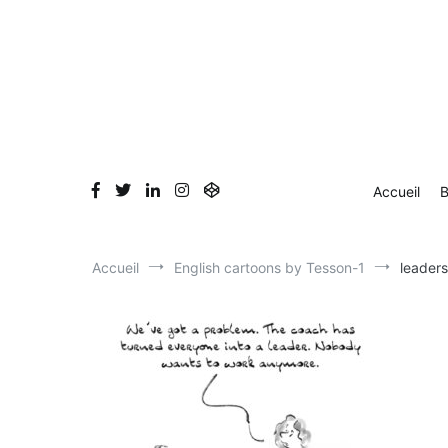
Aller
Accueil
Blog
Dessin en direct
Bio & Clients
au
contenu
Accueil
B
Accueil
English cartoons by Tesson-1
leader