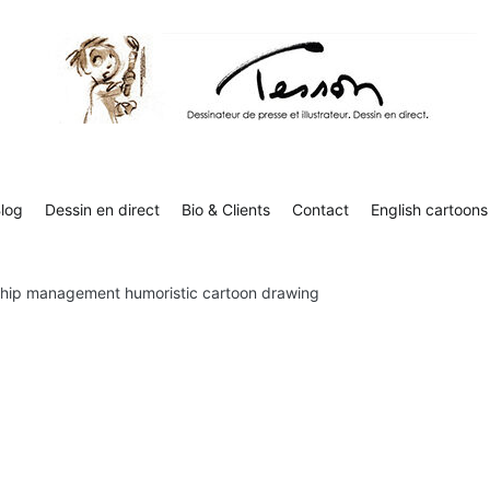
Contact
English cartoons
Boutique
Tesson, dessinateur de presse, dessin en direct
Luc Tesson est dessinateur de presse et illustrateur et dessine 
humor
log
Dessin en direct
Bio & Clients
Contact
English cartoons
ship management humoristic cartoon drawing