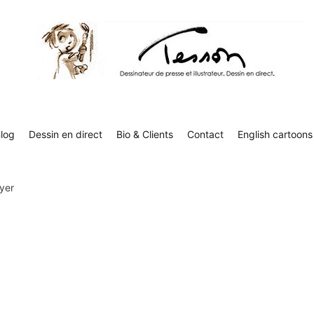
Contact
English cartoons
Boutique
Tesson, dessinateur de presse, dessin en direct
Luc Tesson est dessinateur de presse et illustrateur et dessine 
humor
log
Dessin en direct
Bio & Clients
Contact
English cartoons
yer