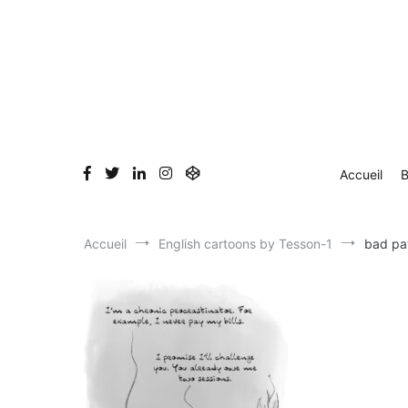
Aller
Accueil
Blog
Dessin en direct
Bio & Clients
au
contenu
Accueil
B
Accueil
English cartoons by Tesson-1
bad pa