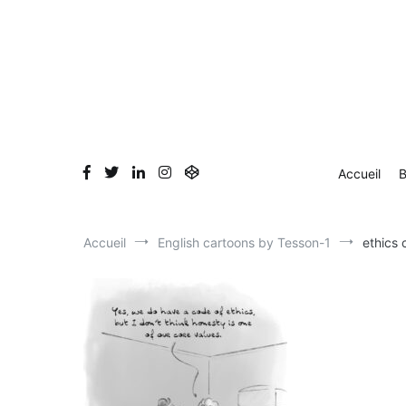
Aller
Accueil
Blog
Dessin en direct
Bio & Clients
au
contenu
Accueil
B
Accueil
English cartoons by Tesson-1
ethics