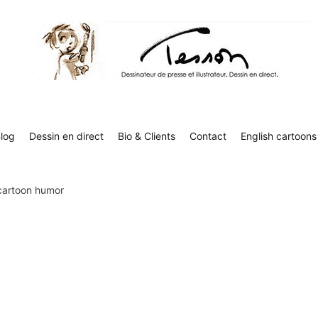
Contact
English cartoons
Boutique
Tesson, dessinateur de presse, dessin en direct
Luc Tesson est dessinateur de presse et illustrateur et dessine 
humor
log
Dessin en direct
Bio & Clients
Contact
English cartoons
 cartoon humor