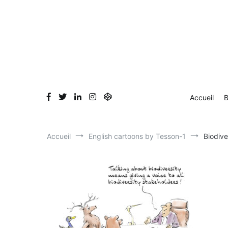
Aller
Accueil
Blog
Dessin en direct
Bio & Clients
au
contenu
Accueil
B
Accueil
English cartoons by Tesson-1
Biodive