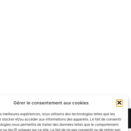
Gérer le consentement aux cookies
les meilleures expériences, nous utilisons des technologies telles que les
Theme:
Cenote
by ThemeGrill. Powered by
WordPress
.
 stocker et/ou accéder aux informations des appareils. Le fait de consentir
ologies nous permettra de traiter des données telles que le comportement
n ou les ID uniques sur ce site. Le fait de ne pas consentir ou de retirer son