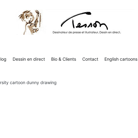
Contact
English cartoons
Boutique
Tesson, dessinateur de presse, dessin en direct
Luc Tesson est dessinateur de presse et illustrateur et dessine 
humor
log
Dessin en direct
Bio & Clients
Contact
English cartoons
rsity cartoon dunny drawing