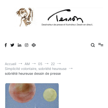
Aller
au
contenu
Tesson, dessinateur de presse, dessin en
Luc Tesson est dessinateur de presse et illustrateur et dessine en
direct lors des séminaires d'entreprise. Illustration et dessin
direct, dessin humoristique, cartoonist.
humoristique.
Accueil
AM
05
22
Simplicité volontaire, sobriété heureuse
sobriété heureuse dessin de presse