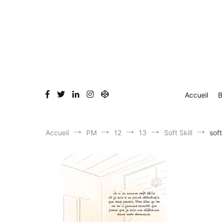
Aller
Accueil
Blog
Dessin en direct
Bio & Clients
au
contenu
Accueil
B
Accueil
PM
12
13
Soft Skill
sof