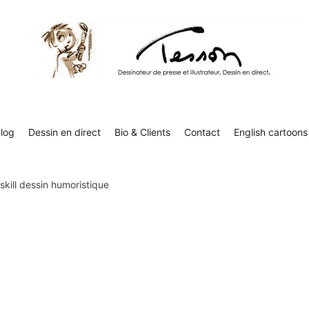
Contact
English cartoons
Boutique
Tesson, dessinateur de presse, dessin en direct
Luc Tesson est dessinateur de presse et illustrateur et dessine 
humor
log
Dessin en direct
Bio & Clients
Contact
English cartoons
tskill dessin humoristique