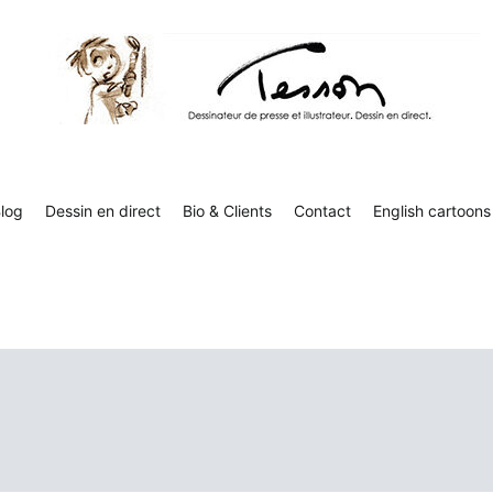
Tesson, dessinateur de presse, dessin en direct
Luc Tesson est dessinateur de presse et illustrateur et dessine 
humor
log
Dessin en direct
Bio & Clients
Contact
English cartoons