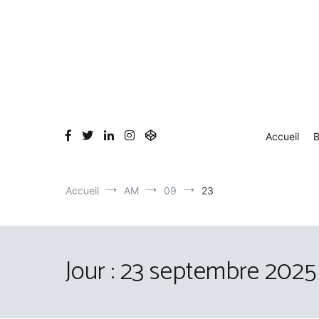
Aller
au
contenu
Accueil
B
Accueil
AM
09
23
Jour :
23 septembre 2025