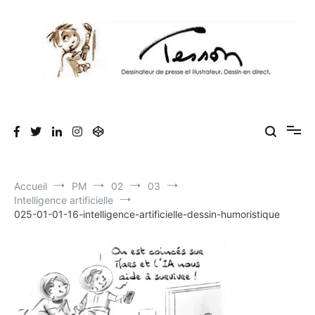
Aller
au
contenu
Tesson, dessinateur de presse, dessin en
Luc Tesson est dessinateur de presse et illustrateur et dessine en
direct lors des séminaires d'entreprise. Illustration et dessin
direct, dessin humoristique, cartoonist.
humoristique.
Accueil
PM
02
03
Intelligence artificielle
025-01-01-16-intelligence-artificielle-dessin-humoristique