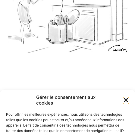
Gérer le consentement aux
cookies
Navigation
Page
Page
Page
Page
Page
Page
Page
Précédent
1
…
4
5
6
7
8
9
des
Pour offrir les meilleures expériences, nous utilisons des technologies
Suivant
articles
telles que les cookies pour stocker et/ou accéder aux informations des
appareils. Le fait de consentir à ces technologies nous permettra de
traiter des données telles que le comportement de navigation ou les ID