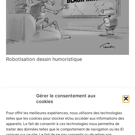
Robotisation dessin humoristique
Navigation
ARTICLE PRÉCÉDENT
ARTICLE SUIVANT
Gérer le consentement aux
Mayotte dessin de presse
Espace Temps Humour
de
cookies
chaos
l’article
Pour offrir les meilleures expériences, nous utilisons des technologies
telles que les cookies pour stocker et/ou accéder aux informations des
appareils. Le fait de consentir à ces technologies nous permettra de
traiter des données telles que le comportement de navigation ou les ID
uniques sur ce site. Le fait de ne pas consentir ou de retirer son