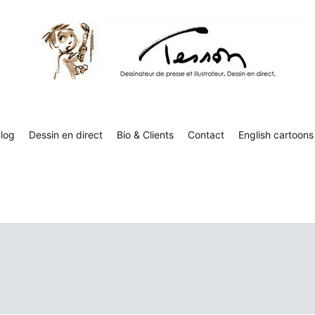
Tesson, dessinateur de presse, dessin en direct
Luc Tesson est dessinateur de presse et illustrateur et dessine 
humor
log
Dessin en direct
Bio & Clients
Contact
English cartoons