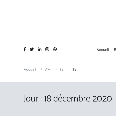
Aller
au
contenu
Accueil
B
Accueil
AM
12
18
Jour :
18 décembre 2020