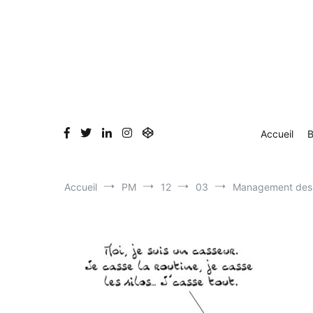
Aller
Accueil
Blog
Dessin en direct
Bio & Clients
au
contenu
Accueil
B
Accueil
PM
12
03
Management dess