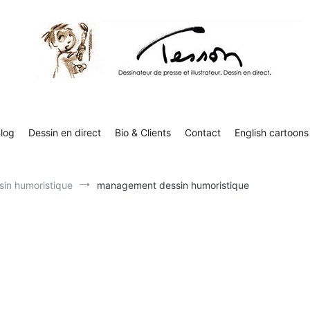
Contact
English cartoons
Boutique
Tesson, dessinateur de presse, dessin en direct
Luc Tesson est dessinateur de presse et illustrateur et dessine 
humor
log
Dessin en direct
Bio & Clients
Contact
English cartoons
in humoristique
management dessin humoristique