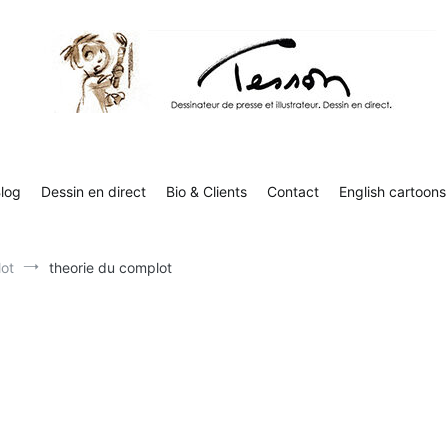
Contact
English cartoons
Boutique
Tesson, dessinateur de presse, dessin en direct
Luc Tesson est dessinateur de presse et illustrateur et dessine 
humor
log
Dessin en direct
Bio & Clients
Contact
English cartoons
ot
theorie du complot