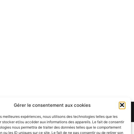
Gérer le consentement aux cookies
Theme:
Cenote
by ThemeGrill. Powered by
WordPress
.
les meilleures expériences, nous utilisons des technologies telles que les
 stocker et/ou accéder aux informations des appareils. Le fait de consentir
ologies nous permettra de traiter des données telles que le comportement
n ou les ID uniques sur ce site. Le fait de ne pas consentir ou de retirer son