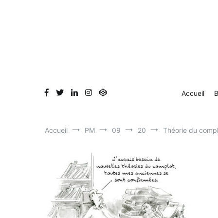
Aller
Accueil
Blog
Dessin en direct
Bio & Clients
au
contenu
Accueil
B
Accueil
PM
09
20
Théorie du compl