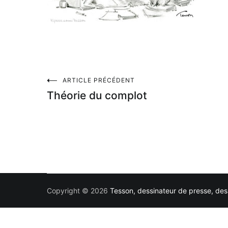
Navigation
ARTICLE PRÉCÉDENT
Théorie du complot
de
l’article
Copyright © 2026
Tesson, dessinateur de presse, dess