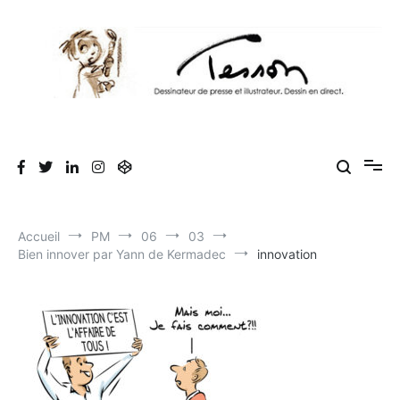
Aller
au
contenu
Tesson, dessinateur de presse, dessin en
Luc Tesson est dessinateur de presse et illustrateur et dessine en
direct lors des séminaires d'entreprise. Illustration et dessin
direct, dessin humoristique, cartoonist.
humoristique.
Accueil
PM
06
03
Bien innover par Yann de Kermadec
innovation