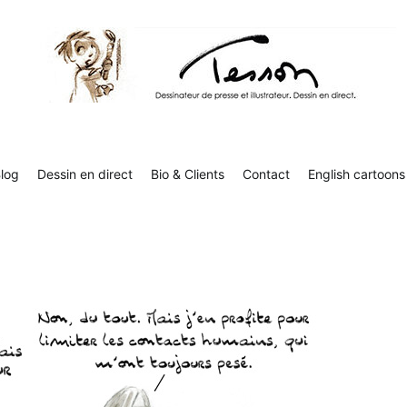
Contact
English cartoons
Boutique
Tesson, dessinateur de presse, dessin en direct
Luc Tesson est dessinateur de presse et illustrateur et dessine 
humor
log
Dessin en direct
Bio & Clients
Contact
English cartoons