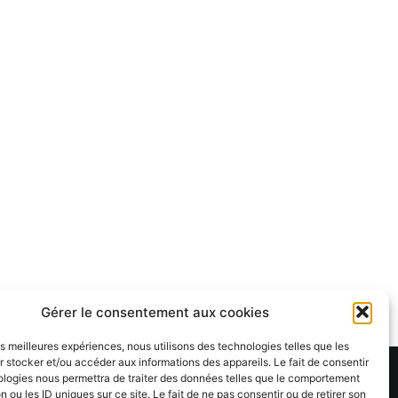
Gérer le consentement aux cookies
les meilleures expériences, nous utilisons des technologies telles que les
 stocker et/ou accéder aux informations des appareils. Le fait de consentir
Theme:
Cenote
by ThemeGrill. Powered by
WordPress
.
ologies nous permettra de traiter des données telles que le comportement
n ou les ID uniques sur ce site. Le fait de ne pas consentir ou de retirer son