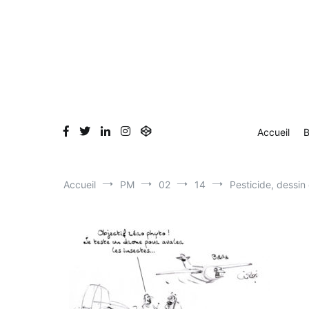
Aller
Accueil
Blog
Dessin en direct
Bio & Clients
au
contenu
Accueil
B
Accueil
PM
02
14
Pesticide, dessin