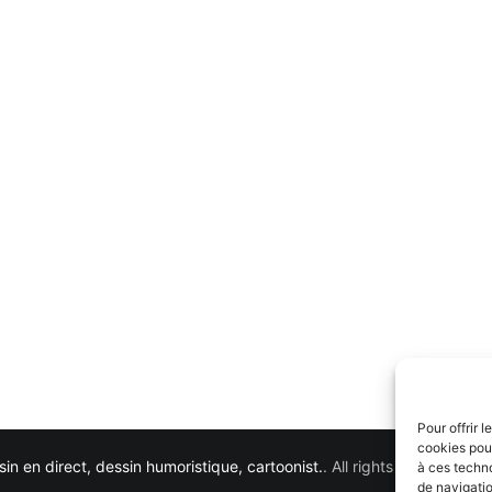
Pour offrir 
cookies pour
in en direct, dessin humoristique, cartoonist.
. All rights reserved. 
à ces techn
de navigatio