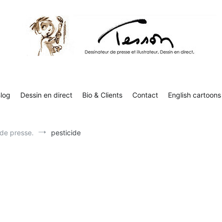
Contact
English cartoons
Boutique
Tesson, dessinateur de presse, dessin en direct
Luc Tesson est dessinateur de presse et illustrateur et dessine 
humor
log
Dessin en direct
Bio & Clients
Contact
English cartoons
 de presse.
pesticide