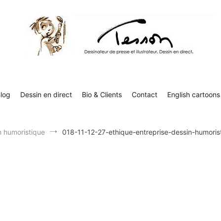
Contact
English cartoons
Boutique
Tesson, dessinateur de presse, dessin en direct
Luc Tesson est dessinateur de presse et illustrateur et dessine 
humor
log
Dessin en direct
Bio & Clients
Contact
English cartoons
n humoristique
018-11-12-27-ethique-entreprise-dessin-humoris