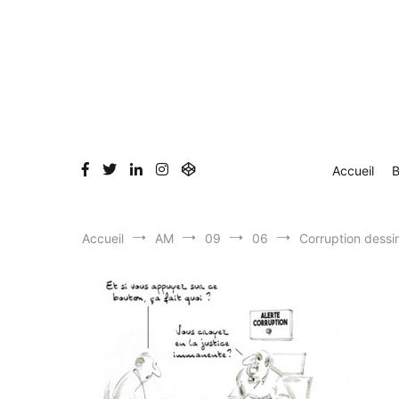
Aller
Accueil
Blog
Dessin en direct
Bio & Clients
au
contenu
Accueil
B
Accueil
AM
09
06
Corruption dessi