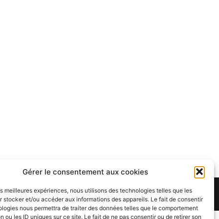
Gérer le consentement aux cookies
les meilleures expériences, nous utilisons des technologies telles que les
Theme:
Cenote
by ThemeGrill. Powered by
WordPress
.
 stocker et/ou accéder aux informations des appareils. Le fait de consentir
ologies nous permettra de traiter des données telles que le comportement
n ou les ID uniques sur ce site. Le fait de ne pas consentir ou de retirer son