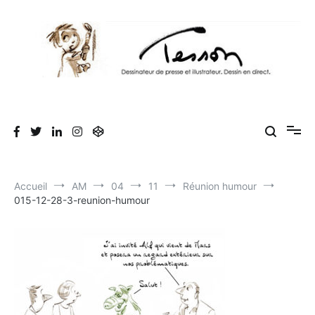
Aller
au
contenu
Tesson, dessinateur de presse, dessin en
Luc Tesson est dessinateur de presse et illustrateur et dessine en
direct lors des séminaires d'entreprise. Illustration et dessin
direct, dessin humoristique, cartoonist.
humoristique.
Accueil
AM
04
11
Réunion humour
015-12-28-3-reunion-humour