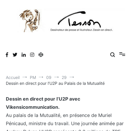
Aller
au
contenu
Tesson, dessinateur de presse, dessin en
Luc Tesson est dessinateur de presse et illustrateur et dessine en
direct lors des séminaires d'entreprise. Illustration et dessin
direct, dessin humoristique, cartoonist.
humoristique.
Accueil
PM
09
29
Dessin en direct pour l’U2P au Palais de la Mutualité
Dessin en direct pour l’U2P avec
Vikensicommunication.
Au palais de la Mutualité, en présence de Muriel
Pénicaud, ministre du travail. Une journée animée par