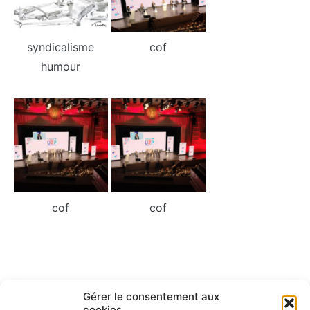
syndicalisme
cof
humour
cof
cof
Navigation
Gérer le consentement aux
ARTICLE PRÉCÉDENT
ARTICLE SUIVANT
cookies