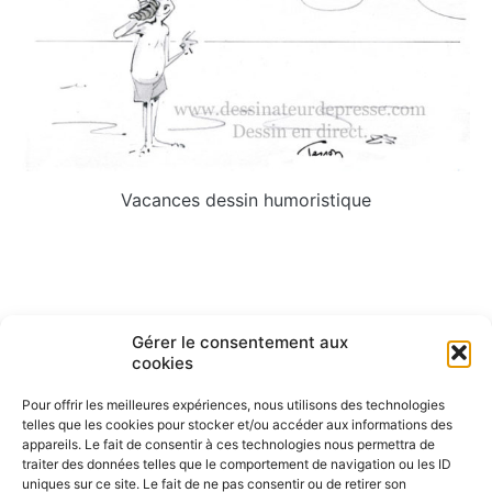
Vacances dessin humoristique
Navigation
ARTICLE PRÉCÉDENT
ARTICLE SUIVANT
Gérer le consentement aux
Autonomie, confiance et
Télétravail, dessin de presse,
cookies
de
responsabilité…
dessin humoristique
l’article
Pour offrir les meilleures expériences, nous utilisons des technologies
telles que les cookies pour stocker et/ou accéder aux informations des
appareils. Le fait de consentir à ces technologies nous permettra de
traiter des données telles que le comportement de navigation ou les ID
uniques sur ce site. Le fait de ne pas consentir ou de retirer son