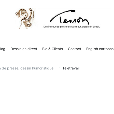
Contact
English cartoons
Boutique
Tesson, dessinateur de presse, dessin en direct
Luc Tesson est dessinateur de presse et illustrateur et dessine 
humor
log
Dessin en direct
Bio & Clients
Contact
English cartoons
in de presse, dessin humoristique
Télétravail