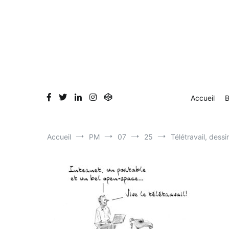
Aller
Accueil
Blog
Dessin en direct
Bio & Clients
au
contenu
Accueil
B
Accueil
PM
07
25
Télétravail, dess