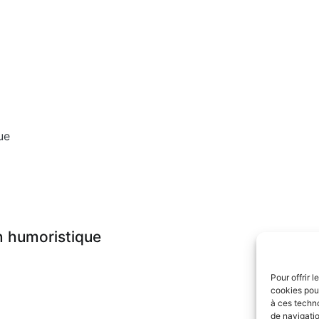
ue
in humoristique
Pour offrir 
cookies pour
à ces techn
de navigatio