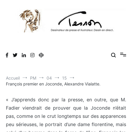
Aller
au
contenu
Tesson, dessinateur de presse, dessin en
Luc Tesson est dessinateur de presse et illustrateur et dessine en
direct lors des séminaires d'entreprise. Illustration et dessin
direct, dessin humoristique, cartoonist.
humoristique.
Accueil
PM
04
15
François premier en Joconde, Alexandre Vialatte.
« J’apprends donc par la presse, en outre, que M.
Fadier viendrait de prouver que la Joconde n’était
pas, comme on le crut longtemps sur des apparences
peu sérieuses, le portrait d’une dame florentine, mais