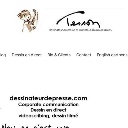
Tesson, dessinateur de presse, dessin en direct
Luc Tesson est dessinateur de presse et illustrateur et dessine 
humor
log
Dessin en direct
Bio & Clients
Contact
English cartoons