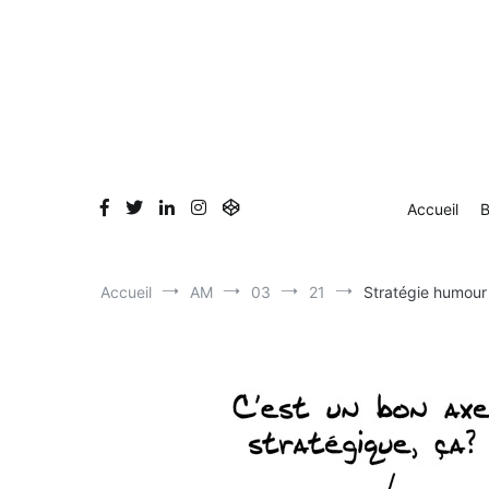
Aller
au
contenu
Accueil
B
Accueil
AM
03
21
Stratégie humour