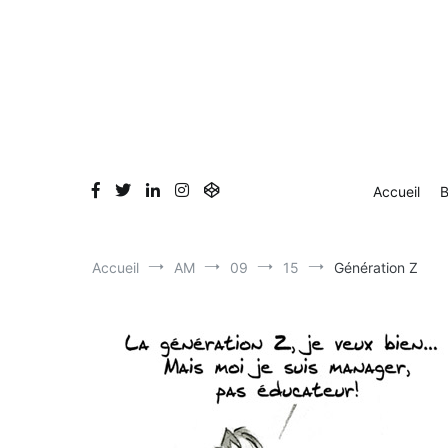
Aller
Accueil
Blog
Dessin en direct
Bio & Clients
au
contenu
Accueil
B
Accueil
AM
09
15
Génération Z