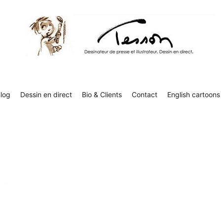
Contact
English cartoons
Boutique
Tesson, dessinateur de presse, dessin en direct
Luc Tesson est dessinateur de presse et illustrateur et dessine 
humor
log
Dessin en direct
Bio & Clients
Contact
English cartoons