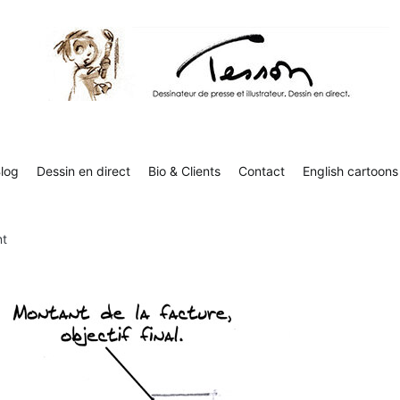
Tesson, dessinateur de presse, dessin en direct
Luc Tesson est dessinateur de presse et illustrateur et dessine 
humor
log
Dessin en direct
Bio & Clients
Contact
English cartoons
nt