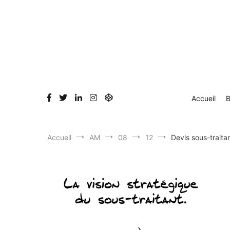
Aller
au
contenu
Accueil
B
Accueil
AM
08
12
Devis sous-traita