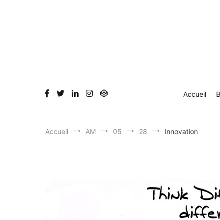
Aller
au
contenu
Accueil
B
Accueil
AM
05
28
Innovation