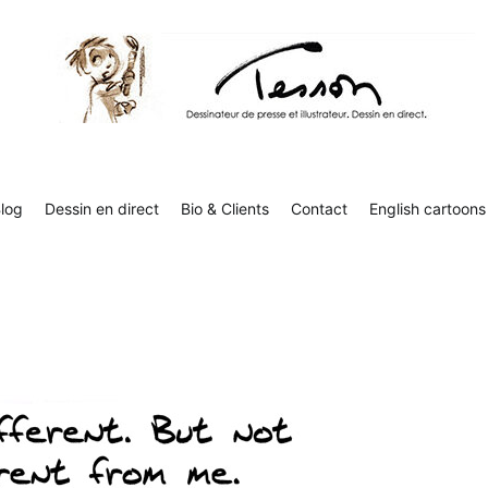
Tesson, dessinateur de presse, dessin en direct
Luc Tesson est dessinateur de presse et illustrateur et dessine 
humor
log
Dessin en direct
Bio & Clients
Contact
English cartoons