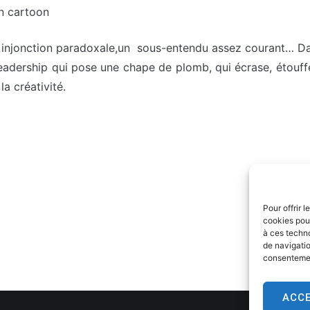
n cartoon
Une injonction paradoxale,un sous-entendu assez courant… 
 leadership qui pose une chape de plomb, qui écrase, étouff
la créativité.
Pour offrir 
cookies pour
à ces techn
de navigatio
consentement
ACC