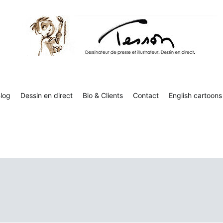
Tesson, dessinateur de presse, dessin en direct
Luc Tesson est dessinateur de presse et illustrateur et dessine 
humor
log
Dessin en direct
Bio & Clients
Contact
English cartoons