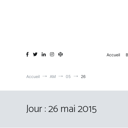
Aller
au
contenu
Accueil
B
Accueil
AM
05
26
Jour :
26 mai 2015