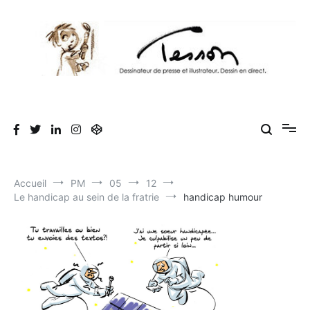
Aller
au
contenu
Tesson, dessinateur de presse, dessin en
Luc Tesson est dessinateur de presse et illustrateur et dessine en
direct lors des séminaires d'entreprise. Illustration et dessin
direct, dessin humoristique, cartoonist.
humoristique.
Accueil
PM
05
12
Le handicap au sein de la fratrie
handicap humour