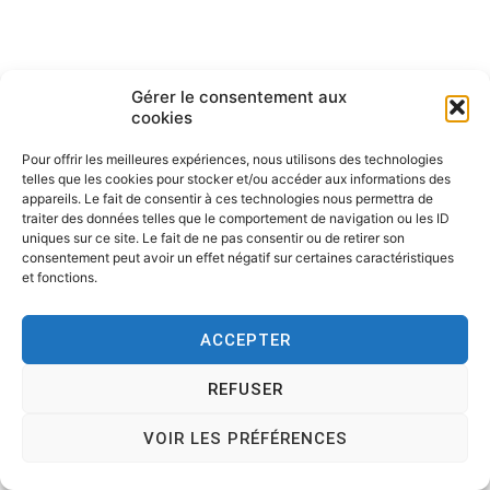
Gérer le consentement aux
cookies
Pour offrir les meilleures expériences, nous utilisons des technologies
telles que les cookies pour stocker et/ou accéder aux informations des
Copyright © 2026
Tesson, dessinateur de presse, dessin en
appareils. Le fait de consentir à ces technologies nous permettra de
direct, dessin humoristique, cartoonist.
. All rights reserved.
traiter des données telles que le comportement de navigation ou les ID
Theme:
Cenote
by ThemeGrill. Powered by
WordPress
.
uniques sur ce site. Le fait de ne pas consentir ou de retirer son
consentement peut avoir un effet négatif sur certaines caractéristiques
et fonctions.
ACCEPTER
REFUSER
VOIR LES PRÉFÉRENCES