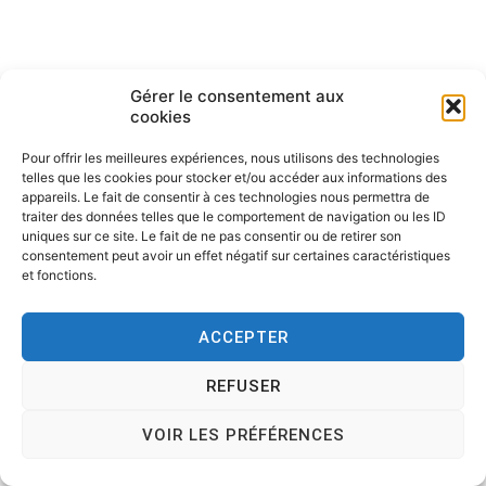
Gérer le consentement aux
cookies
Pour offrir les meilleures expériences, nous utilisons des technologies
telles que les cookies pour stocker et/ou accéder aux informations des
Copyright © 2026
Tesson, dessinateur de presse, dessin en
appareils. Le fait de consentir à ces technologies nous permettra de
direct, dessin humoristique, cartoonist.
. All rights reserved.
traiter des données telles que le comportement de navigation ou les ID
Theme:
Cenote
by ThemeGrill. Powered by
WordPress
.
uniques sur ce site. Le fait de ne pas consentir ou de retirer son
consentement peut avoir un effet négatif sur certaines caractéristiques
et fonctions.
ACCEPTER
REFUSER
VOIR LES PRÉFÉRENCES