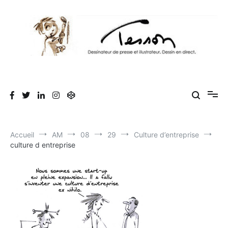
Aller
au
contenu
Tesson, dessinateur de presse, dessin en
Luc Tesson est dessinateur de presse et illustrateur et dessine en
direct lors des séminaires d'entreprise. Illustration et dessin
direct, dessin humoristique, cartoonist.
humoristique.
Accueil
AM
08
29
Culture d’entreprise
culture d entreprise